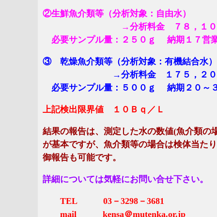
②生鮮魚介類等（分析対象：自由水）
→分析料金 ７８，１００円
必要サンプル量：２５０ｇ 納期１７営
③
乾燥魚介類等（分析対象：有機結合水）
→分析料金 １７５，２００
必要サンプル量：５００ｇ 納期２０～
上記検出限界値 １０Ｂｑ／Ｌ
結果の報告は、測定した水の数値(魚介類の
が基本ですが、魚介類等の場合は検体当たり
御報告も可能です。
詳細については気軽にお問い合せ下さい。
TEL 03－3298－3681
mail kensa＠mutenka.or.jp