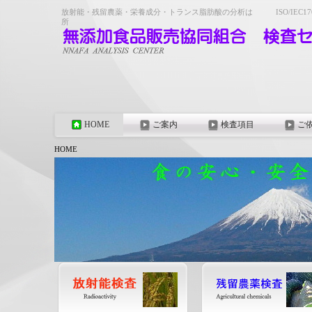
放射能・残留農薬・栄養成分・トランス脂肪酸の分析は ISO/IEC17025
所
HOME
ご案内
検査項目
ご
HOME