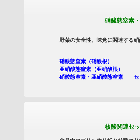
硝酸態窒素・亜硝酸態窒
野菜の安全性、味覚に関連する硝酸態窒
硝酸態窒素（硝酸根） 
亜硝酸態窒素（亜硝酸根）
硝酸態窒素・亜硝酸態窒素 セット分
核酸関連セット分析