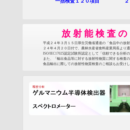
一括検査１２０項目 ２８，０
放 射 能 検 査 の
平成２４年３月１５日厚生労働省通達の「食品中の放射性セ
２４年４月２０日付で、農林水産省食料産業局長より通知さ
ISO/IEC17025認定試験所認定として「信頼できる分析
また、「輸出食品等に対する放射性物質に関する検査の実
食品輸出に際しての放射性物質検査のご相談もお受けし